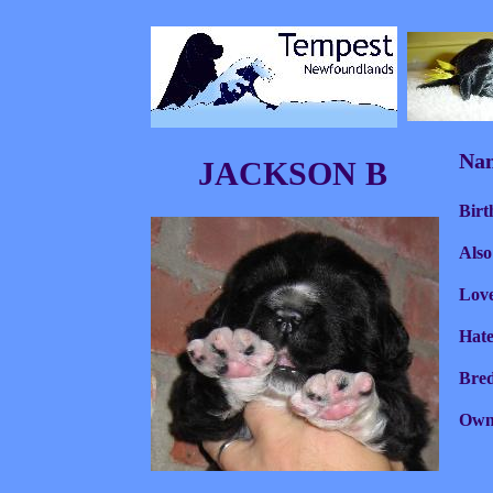
Nam
JACKSON B
Birt
Als
Love
Hate
Bred
Own